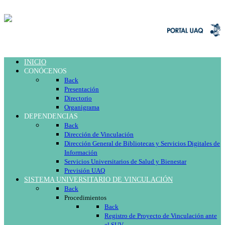
INICIO
CONÓCENOS
Back
Presentación
Directorio
Organigrama
DEPENDENCIAS
Back
Dirección de Vinculación
Dirección General de Bibliotecas y Servicios Digitales de
Información
Servicios Universitarios de Salud y Bienestar
Previsión UAQ
SISTEMA UNIVERSITARIO DE VINCULACIÓN
Back
Procedimientos
Back
Registro de Proyecto de Vinculación ante